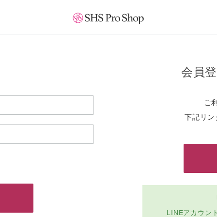
会員
ご
下記リン
LINEアカウ